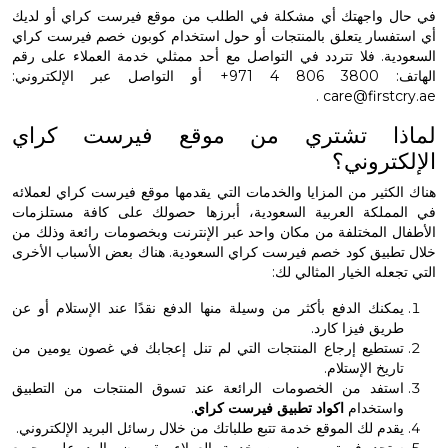
 واجهتك أي مشكلة في الطلب من موقع فيرست كراي أو لديك
فسار يتعلق بالمنتجات أو حول استخدام كوبون خصم فيرست كراي
ة. فلا تتردد في التواصل مع أحد ممثلي خدمة العملاء على رقم
بر الإلكتروني:
.
care@first
ذا تشتري من موقع فيرست كراي
تروني؟
كثير من المزايا والخدمات التي يقدمها موقع فيرست كراي لعملائه
ملكة العربية السعودية، أبرزها حصولك على كافة مستلزمات
 المختلفة من مكان واحد عبر الإنترنت وبخصومات رائعة وذلك من
طبيق كود خصم فيرست كراي السعودية. هناك بعض الأسباب الأخرى
له الخيار المثالي لك:
كنك الدفع بأكثر من وسيلة منها الدفع نقدًا عند الإستلام أو عن
يق فيزا كارد.
تطيع إرجاع المنتجات التي لم تنل إعجابك في غصون يومين من
ريخ الإستلام.
تفد من الخصومات الرائعة عند تسوق المنتجات من التطبيق
ستخدام
اكواد تطبيق فيرست كراي
.
دم لك الموقع خدمة تتبع طلباتك من خلال رسائل البريد الإلكتروني.
جد فريق مميز من خدمة العملاء يقومون بالرد على جميع