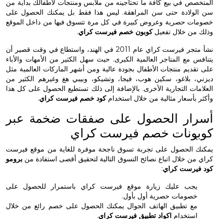
 في بيع كافة ما تحتاجينه من ملابس ومنتجات لأطفالك بداية من
لادة حتى سن المراهقة. ليس هذا فقط بل يمكنك الحصول على
 حصرية وعروض كبيرة في كل مرة تتسوق فيها من داخل الموقع
ن خلال تفعيل
كوبون خصم فيرست كراي
.
نشأ متجر فيرست كراي عام 2011 في الهند، واستطاع في وقت قصير أن
مع المتاجر العالمية الكبرى. حيث سهل الكثير من الأمهات والأباء
يم منتجات الأطفال بجودة عالية ومن أشهر الماركات العالمية مثل
 بلاغو، سكين هوب، فيجا، وتشيكو، وبيبي هغ وغيرهم الكثير من
ت التجارية الأخرى. بالإضافة إلى ذلك تستطيع الحصول على كل هذا
أسعار مثالية من خلال استخدام
كود خصم فيرست كراي
.
ار الحصول على صفقات ضخمة عبر
نات خصم فيرست كراي
الحصول على تجربة تسوق ناجحة موفرة للغاية من موقع فيرست
 خلال اتباع نصائح التسوق التالية لتحقيق أقصى استفادة من
برومو
رست كراي
:
ب عليك زيارة موقع فيرست كراي باستمرار للحصول على
ومات حصرية أول بأول.
 تطبيق الهاتف الجوال يمكنك الحصول على خصم رائع من خلال
تخدام
اكواد تطبيق فيرست كراي
.