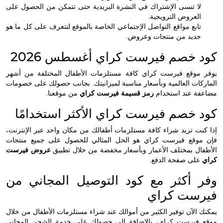
 تنسى الإشتراك في النشرة البريدية حتى تتمكن من الحصول على
عروض الترويجية.
بع مواقع التواصل الإجتماعي الخاصة بالموقع لتتعرف على كل ما هو
يد من منتجات وعروض.
خصم فيرست كراي أغسطس 2026
وقع فيرست كراي كافة مستلزمات الأطفال المختلفة من أشهر
ت العالمية وبأسعار مناسبة لميزانيتك. بجانب حصولك على خصومات
 عند استخدام
رمز قسيمة فيرست كراي
من موقعنا.
خصم فيرست كراي الأكثر استخدامًا
 تريد شراء كافة مستلزمات أطفالك من مكان واحد عبر الإنترنت،
قع فيرست كراي هو الحل المثالي للحصول على جميع منتجات
ل بمختلف الأعمار وبأسعار مخفضة من خلال تطبيق
عروض فيرست
ى صفحة الدفع.
أكثر مع كود التوصيل المجاني من
ست كراي
لآن توفير الكثير من أموالك عند شراء مستلزمات الأطفال من خلال
يرست كراي، بالإضافة إلى حصولك على خدمة الشحن المجاني