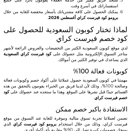
تفساراتك في أسرع وقت.
كنك الحصول على كافة مشترياتك بأسعار مخفضة للغاية من خلال
ومو كود فيرست كراي أغسطس 2026
.
ا تختار كوبون السعودية للحصول على
 خصم فيرست كراي
ع كوبون السعودية الكثير من التخفيضات والعروض الرائعة لأشهر
التسوق الإلكترونية مثل حصولك على
كود فيرست كراي السعودية
اعدك في توفير الكثير من أموالك.
ت فعالة 100%
في كوبون السعودية حصول عملائنا على أكواد خصم وكوبونات فعالة
وصالحة 100%، وذلك لأن لدينا فريق من الخبراء يقومون بالتحقق من هذه
 جيدًا قبل نشرها على الموقع. وهذا ما ستجده عند حصولك على
كود
يرست كراي
.
تفادة باكبر خصم ممكن
ملائنا تجربة تسوق مثالية وموفرة للغاية عند التسوق من موقع
كراي، وذلك من خلال استخدام
برومو كود فيرست كراي
الذي
 كبيرة تصل إلى 90% مقارنة بأي أكواد آخرى.