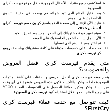
تكشف جميع منتجات الأطفال الموجودة داخل موقع فيرست كراي
سعودية.
د اختيار المنتج الذي تود شرائه قم بوضعه في حقيبة التسوق
خاصة بك على الموقع.
يك الآن الإنتقال إلى صفحة الدفع ولصق
كوبون خصم فيرست كراي
سطس 2026.
تم تغيير قيمة مشترياتك إلى السعر الجديد بعد تطبيق الكود.
آن سجل بيانات الشحن الخاصة بك على الموقع.
 اختر وسيلة الدفع الذي تفضلها.
 حصلت على خصومات مذهلة على كافة مشترياتك بواسطة
برومو
 فيرست كراي
.
 يقدم فيرست كراي افضل العروض
صومات؟
وقع فيرست كراي أفضل العروض والصفقات على كافة المنتجات
ة داخله، ولكن بالتأكيد لا تكون هذه العروض متوفرة في أي وقت
من السنة. ولكن يمكن لعملائنا الحصول على التخفيضات الفعالة 100%
يع المنتجات من خلال استخدام
كود فيرست كراي السعودية
.
تتواصل مع خدمة عملاء فيرست كراي
Fir؟