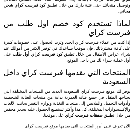
 منتجاتك حتى عتبة دارك من خلال تطبيق
كود فيرست كراي شحن
ذا تستخدم كود خصم اول طلب من
ست كراي
ت من عملاء فيرست كراي الجدد وتريد الحصول على خصومات كبيرة
ة مشترياتك، فإن موقعنا يساعدك في توفير الكثير من أموالك عند
غراض الأطفال من خلال تطبيق
كود فيرست كراي أول طلب
على
ية شراء لك من داخل الموقع.
تجات التي يقدمها فيرست كراي داخل
ودية
 موقع فيرست كراي السعودية العديد من المنتجات المختلفة التي
 الطفل في جميع فئاته العمرية بداية من منتجات العناية الشخصية
التجميل والملابس إلى منتجات التغذية ولوازم التغيير بجانب الألعاب
وارات المختلفة. كل هذا وأكثر تستطيع الحصول عليه بسعر مخفض
ل تطبيق
صفقات فيرست كراي
على موقعنا.
رف على أبرز المنتجات التي يقدمها موقع فيرست كراي: