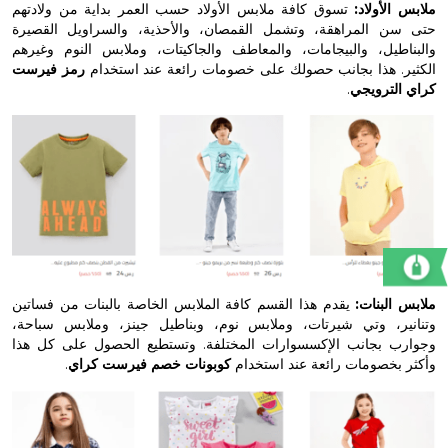
لأولاد:
تسوق كافة ملابس الأولاد حسب العمر بداية من ولادتهم
 المراهقة، وتشمل القمصان، والأحذية، والسراويل القصيرة
طيل، والبيجامات، والمعاطف والجاكيتات، وملابس النوم وغيرهم
. هذا بجانب حصولك على خصومات رائعة عند استخدام
رمز فيرست
ترويجي
.
لبنات:
يقدم هذا القسم كافة الملابس الخاصة بالبنات من فساتين
ر، وتي شيرتات، وملابس نوم، وبناطيل جينز، وملابس سباحة،
 بجانب الإكسسوارات المختلفة. وتستطيع الحصول على كل هذا
خصومات رائعة عند استخدام
كوبونات خصم فيرست كراي
.