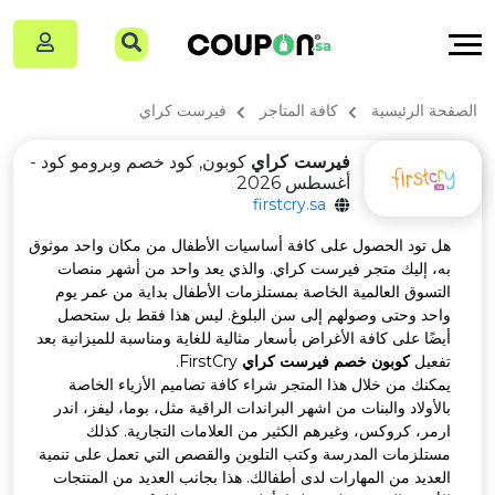
 الرئيسية
كافة المتاجر
فيرست كراي
فيرست كراي
كوبون, كود خصم وبرومو كود -
أغسطس 2026
firstcry.sa
 تود الحصول على كافة أساسيات الأطفال من مكان واحد موثوق
، إليك متجر فيرست كراي. والذي يعد واحد من أشهر منصات
تسوق العالمية الخاصة بمستلزمات الأطفال بداية من عمر يوم
حد وحتى وصولهم إلى سن البلوغ. ليس هذا فقط بل ستحصل
ًا على كافة الأغراض بأسعار مثالية للغاية ومناسبة للميزانية بعد
عيل
كوبون خصم فيرست كراي
FirstCry.
كنك من خلال هذا المتجر شراء كافة تصاميم الأزياء الخاصة
أولاد والبنات من اشهر البراندات الراقية مثل، بوما، ليفز، اندر
مر، كروكس، وغيرهم الكثير من العلامات التجارية. كذلك
تلزمات المدرسة وكتب التلوين والقصص التي تعمل على تنمية
عديد من المهارات لدى أطفالك. هذا بجانب العديد من المنتجات