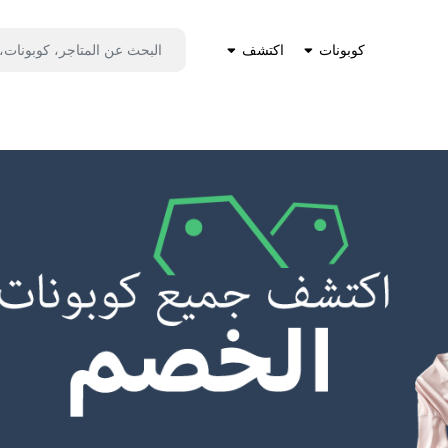
كوبونات
اكتشف