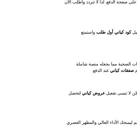
لى صفحة الدفع. لذا لا تتردد واطلب الآن
يل
كود كياني أول طلب
واستمتع
ناكات الصحية مما يجعله منصة شاملة
م
صفقات كياني
عند الدفع.
لكن لا تنسى تفعيل
عروض كياني
لتحصل
 ليمنحك الأداء العالي والمظهر العصري