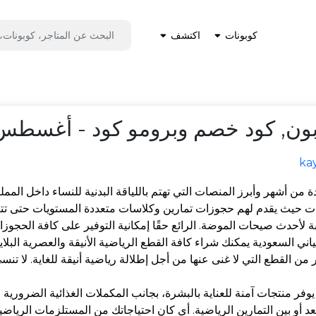
كوبونات
اكتشف
ن, كود خصم وبرومو كود - أغسطس 026
ka
 من أشهر وأبرز المنصات التي تهتم باللياقة البدنية للنساء داخل المم
ات حيث يقدم لهم حجوزات تمارين وكلاسات متعددة المستويات حتى تتناس
ة لأحدث صيحات الموضة. الرائع حقًا إمكانية التوفير على كافة الحجو
ني السعودية يمكنك شراء كافة القطع الرياضية الأنيقة والعصرية البلا
 من القطع التي لا غنى عنها من أجل إطلالة رياضية أنيقة للغاية. لا تن
 يوفر منتجات آمنة للعناية بالبشرة، بجانب المكملات الغذائية الضرورية
بعد أو بين التمارين الرياضية. أي كان احتياجاتك من المستلزمات الري