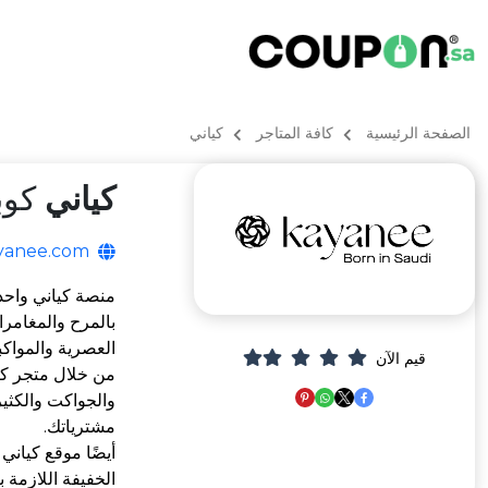
الصفحة الرئيسية
كافة المتاجر
كياني
كياني
كوبو
yanee.com
منصة كياني واحدة
بالمرح والمغامر
العصرية والمواكب
قيم الآن
من خلال متجر كيا
والجواكت والكثير
مشترياتك.
أيضًا موقع كياني
الخفيفة اللازمة 