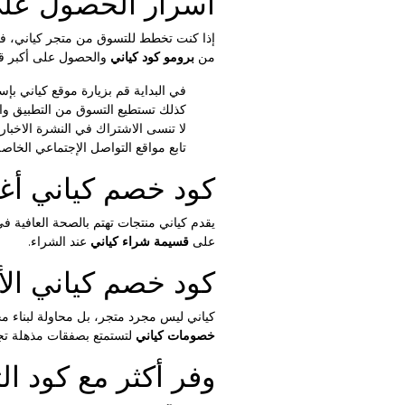
أسرار الحصول عل
إذا كنت تخطط للتسوق من متجر كياني، فإل
من
برومو كود كياني
والحصول على أكبر ق
في البداية قم بزيارة موقع كياني ب
كذلك تستطيع التسوق من التطبيق و
لا تنسى الاشتراك في النشرة الاخبار
تابع مواقع التواصل الإجتماعي الخاصة 
كود خصم كياني أغس
يقدم كياني منتجات تهتم بالصحة العافية في
على
قسيمة شراء كياني
عند الشراء.
كود خصم كياني الأك
كياني ليس مجرد متجر، بل محاولة لبناء 
خصومات كياني
لتستمتع بصفقات مذهلة تجع
وفر أكثر مع كود ا