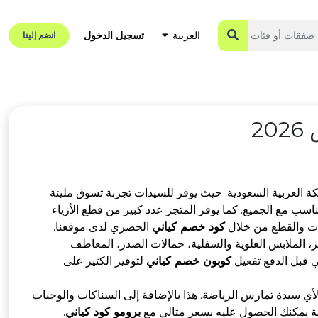
تسجيل الدخول
العربية
انضم إلينا
2
لكة العربية السعودية. حيث يوفر للسيدات تجربة تسوق مليئة
ب مع الجميع. كما يوفر المتجر عدد كبير من قطع الأزياء
زات والقطع من خلال
كود خصم كياني
الحصري لدى موقعنا.
يز، الملابس العلوية والسفلية، حمالات الصدر، المعاطف
سي قبل الدفع تفعيل
كوبون خصم كياني
لتوفير الكثير على
 لأي سيدة تمارس الرياضة. هذا بالإضافة إلى السناكات والوجبات
اضية يمكنك الحصول عليه بسعر مثالي مع
برومو كود كياني
.