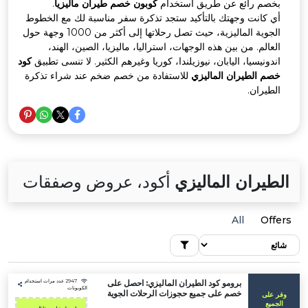
صم رائع عن طريق استخدام
كوبون خصم طيران ماليزيا
.
 كانت وجهتك بالتأكيد ستجد تذكرة سفر مناسبة لك مع الخطوط
الجوية الماليزية، حيث تصل رحلاتها إلى أكثر من 1000 وجهة حول
الم. من بين هذه الوجهات، استراليا، ماليزيا، الصين، الهند،
ونيسيا، اليابان، نيوزيلندا، كوريا وغيرهم الكثير. لا تنسى تطبيق
كود
م الطيران الماليزي
للاستفادة من خصم ضخم عند شراء تذكرة
طيران.
يران الماليزي
أكود، عروض وصفقات
All
Of
برومو كود الطيران الماليزي: احصل على
2947 عدد مرات استخدام
الكوبونات
خصم على جميع حجوزات الرحلات الجوية
على
يع