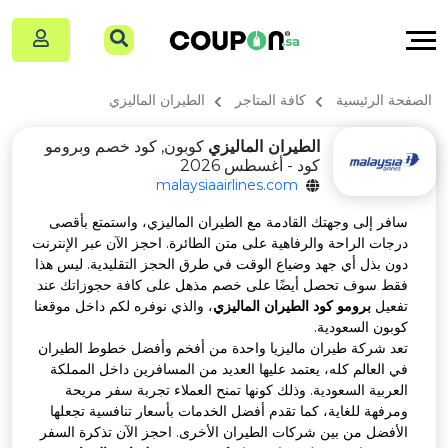
 الرئيسية
كافة المتاجر
الطيران الماليزي
الطيران الماليزي
كوبون, كود خصم وبرومو
كود - أغسطس 2026
malaysiaairlines.com
فر إلى وجهتك القادمة مع الطيران الماليزي، واستمتع بأقصى
جات الراحة والرفاهية على متن الطائرة. احجز الآن عبر الإنترنت
ن بذل أي جهد وضياع الوقت في طرق الحجز التقليدية. ليس هذا
ط سوف تحصل أيضًا على خصم مذهل على كافة حجوزاتك عند
عيل
برومو كود الطيران الماليزي
، والذي نوفره لكم داخل موقعنا
بون السعودية.
د شركة طيران ماليزيا واحدة من أفخم وأفضل خطوط الطيران
 العالم كله، يعتمد عليها العديد من المسافرين داخل المملكة
عربية السعودية. وذلك كونها تمنح العملاء تجربة سفر مريحة
رفهة للغاية، كما تقدم أفضل الخدمات بأسعار تنافسية تجعلها
أفضل من بين شركات الطيران الأخرى. احجز الآن تذكرة السفر